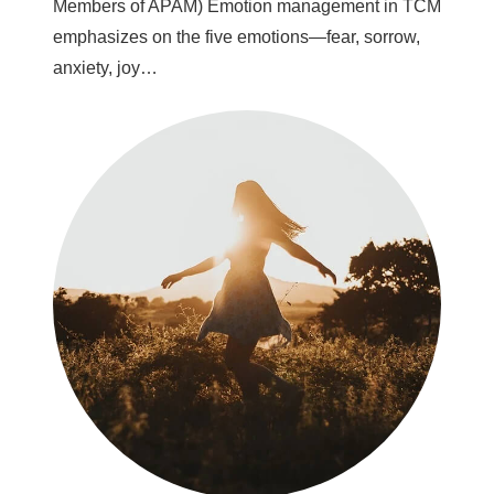
Members of APAM) Emotion management in TCM
emphasizes on the five emotions—fear, sorrow,
anxiety, joy…