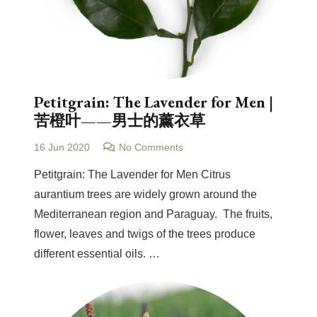
Petitgrain: The Lavender for Men |
苦橙叶——男士的薰衣草
16 Jun 2020
No Comments
Petitgrain: The Lavender for Men Citrus
aurantium trees are widely grown around the
Mediterranean region and Paraguay. The fruits,
flower, leaves and twigs of the trees produce
different essential oils. …